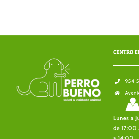
CENTRO E
954 5
Aveni
Lunes a J
de 17:00
a 14: