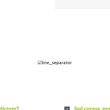
quently Asked Quest
eo non dolor tempor elementum quis ac urna. Nam pha
dignissim, turpis ipsum. Mauris at feugiat mauris. Nam
 dictum?
Sed cursus, n