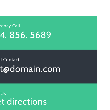
ency Call
4. 856. 5689
l Contact
et@domain.com
 Us
t directions