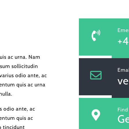
Emer
+4
uis ac urna. Nam
psum sollicitudin
Emai
varius odio ante, ac
v
entum quis ac urna
nulla.
s odio ante, ac
Find
Ge
mentum quis ac
o tincidunt