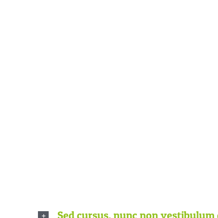
Fre
Quisque id l
eget finibus 
Sed cursus, nunc non vestibulum