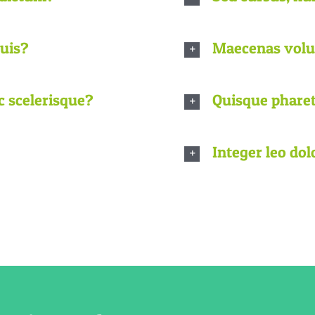
quis?
Maecenas volut
c scelerisque?
Quisque pharet
Integer leo dolo