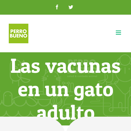
Saltar
Facebook
Twitter
al
contenido
Las vacunas
en un gato
adulto